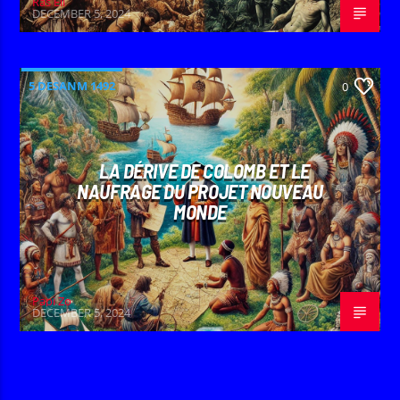
Ras Eli
DECEMBER 5, 2024
5 DESANM 1492
0
LA DÉRIVE DE COLOMB ET LE
NAUFRAGE DU PROJET NOUVEAU
MONDE
Papi Zo
DECEMBER 5, 2024