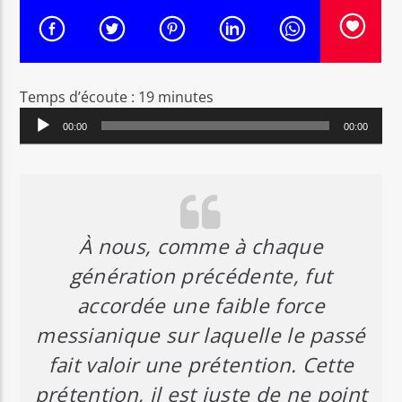
CURRENT TRACK
ANONS EDITORYAL
RADYO MAKANDAL SOVE
Temps d’écoute : 19 minutes
Audio
00:00
00:00
Player
Radyo Makandal Sove
À nous, comme à chaque
génération précédente, fut
accordée une faible force
messianique sur laquelle le passé
fait valoir une prétention. Cette
prétention, il est juste de ne point