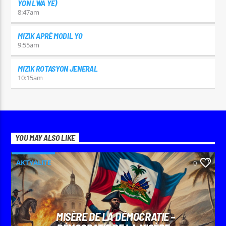
YON LWA YE)
8:47
am
MIZIK APRÈ MODIL YO
9:55
am
MIZIK ROTASYON JENERAL
10:15
am
YOU MAY ALSO LIKE
AKTYALITE
0
MISÈRE DE LA DÉMOCRATIE –