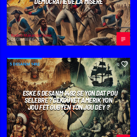
DÉMOCRATIE DE LA MISÈRE
Radyo Makandal Sove
DECEMBER 6, 2024
5 DESANM 1492
0
ESKE 5 DESANM 1492 SE YON DAT POU
SELEBRE ? DEKOUVÈT AMERIK YON
JOU FÈT OUBYEN YON JOU DÈY ?