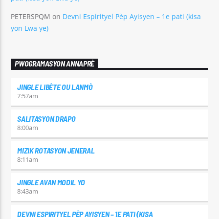
PETERSPQM
on
Devni Espirityel Pèp Ayisyen – 1e pati (kisa
yon Lwa ye)
PWOGRAMASYON ANNAPRÈ
JINGLE LIBÈTE OU LANMÒ
7:57
am
SALITASYON DRAPO
8:00
am
MIZIK ROTASYON JENERAL
8:11
am
JINGLE AVAN MODIL YO
8:43
am
DEVNI ESPIRITYEL PÈP AYISYEN – 1E PATI (KISA