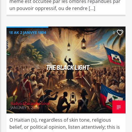
même est occultée par les ombres répandues par
un pouvoir oppressif, ou de rendre […]
1E AK 2 JANVYE 1804
0
THE BLACK LIGHT
Radyo Makandal Sove
JANUARY 1, 2025
O Haitian (s), regardless of skin tone, religious
belief, or political opinion, listen attentively; this is