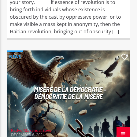
your story. If essence of revolution is to
bring forth individuals whose existence is
obscured by the cast by oppressive power, or to
make visible a mass kept in anonymity, then the
Haitian revolution, bringing out of obscurity […]
NEWS
0
MISÈRE DE LA DÉMOCRATIE –
DÉMOCRATIE DE LA MISÈRE
Radyo Makandal Sove
DECEMBER 6, 2024