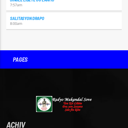
7:57
am
SALITASYON DRAPO
8:00
am
PAGES
ACHIV