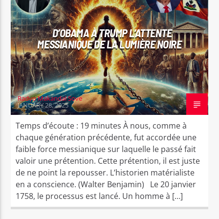
CURRENT TRACK
COM
W AP KOUTE WWW.RADYOMAKANDALSOVE.COM
RASIN GANGA
D’OBAMA À TRUMP L’ATTENTE
MESSIANIQUE DE LA LUMIÈRE NOIRE
Radyo Makandal Sove
Radyo Makandal Sove
JANUARY 28, 2025
Temps d’écoute : 19 minutes À nous, comme à
chaque génération précédente, fut accordée une
faible force messianique sur laquelle le passé fait
valoir une prétention. Cette prétention, il est juste
de ne point la repousser. L’historien matérialiste
en a conscience. (Walter Benjamin) Le 20 janvier
1758, le processus est lancé. Un homme à […]