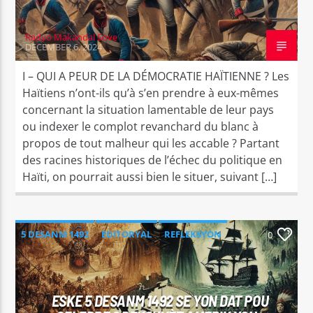
Radyo Makandal Sove
DECEMBER 6, 2024
I – QUI A PEUR DE LA DÉMOCRATIE HAÏTIENNE ? Les
Haïtiens n’ont-ils qu’à s’en prendre à eux-mêmes
concernant la situation lamentable de leur pays
ou indexer le complot revanchard du blanc à
propos de tout malheur qui les accable ? Partant
des racines historiques de l’échec du politique en
Haïti, on pourrait aussi bien le situer, suivant […]
5 DESANM 1492
EDITORYAL
REFLEKSYON
0
ESKE 5 DESANM 1492 SE YON DAT POU