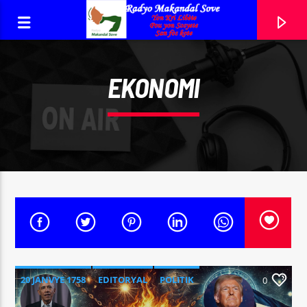
EKONOMI
RADYO MAKANDAL SOVE
YON KRI LIBÈTE, POU YON SOSYETE, SAN FÒS KOTE!
0:00
20 JANVYE 1758
EDITORYAL
POLITIK
0
REFLEKSYON