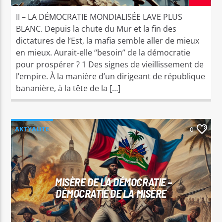
II – LA DÉMOCRATIE MONDIALISÉE LAVE PLUS
BLANC. Depuis la chute du Mur et la fin des
dictatures de l’Est, la mafia semble aller de mieux
en mieux. Aurait-elle “besoin” de la démocratie
pour prospérer ? 1 Des signes de vieillissement de
l’empire. À la manière d’un dirigeant de république
bananière, à la tête de la […]
AKTYALITE
0
DEKOLONIZASYON/LIBERASYON MANTAL
EDITORYAL
POLITIK
REFLEKSYON
MISÈRE DE LA DÉMOCRATIE –
DÉMOCRATIE DE LA MISÈRE