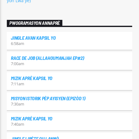
yon Lwa ye)
PWOGRAMASYON ANNAPRÈ
JINGLE AVAN KAPSIL YO
6:58
am
RACE DE JOB (ALLAHOUMANJAH EP#2)
7:00
am
MIZIK APRÈ KAPSIL YO
7:11
am
MISYON ISTORIK PÈP AYISYEN (EPIZÒD 1)
7:30
am
MIZIK APRÈ KAPSIL YO
7:40
am
JINGLE LIBÈTE OU LANMÒ