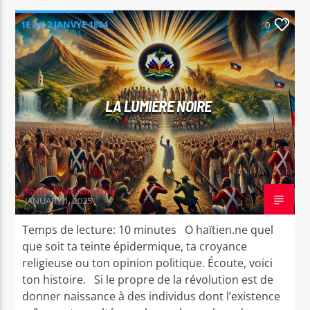
1E AK 2 JANVYE 1804
0
LA LUMIÈRE NOIRE
Radyo Makandal Sove
JANUARY 1, 2025
Temps de lecture: 10 minutes O haïtien.ne quel
que soit ta teinte épidermique, ta croyance
religieuse ou ton opinion politique. Écoute, voici
ton histoire. Si le propre de la révolution est de
donner naissance à des individus dont l’existence