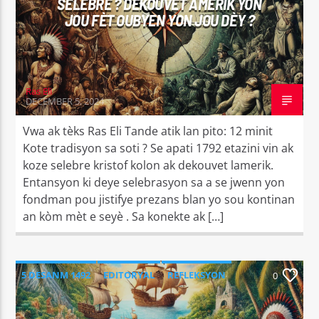
SELEBRE ? DEKOUVÈT AMERIK YON
JOU FÈT OUBYEN YON JOU DÈY ?
Ras Eli
DECEMBER 5, 2024
Vwa ak tèks Ras Eli Tande atik lan pito: 12 minit
Kote tradisyon sa soti ? Se apati 1792 etazini vin ak
koze selebre kristof kolon ak dekouvet lamerik.
Entansyon ki deye selebrasyon sa a se jwenn yon
fondman pou jistifye prezans blan yo sou kontinan
an kòm mèt e seyè . Sa konekte ak […]
5 DESANM 1492
EDITORYAL
REFLEKSYON
0