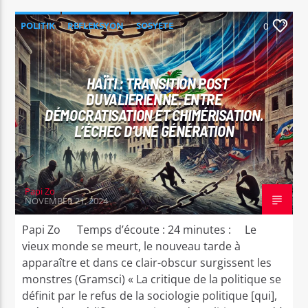
POLITIK
REFLEKSYON
SOSYETE
0
HAÏTI : TRANSITION POST
DUVALIERIENNE. ENTRE
DÉMOCRATISATION ET CHIMÉRISATION.
L’ÉCHEC D’UNE GÉNÉRATION
Papi Zo
NOVEMBER 21, 2024
Papi Zo Temps d’écoute : 24 minutes : Le
vieux monde se meurt, le nouveau tarde à
apparaître et dans ce clair-obscur surgissent les
monstres (Gramsci) « La critique de la politique se
définit par le refus de la sociologie politique [qui],