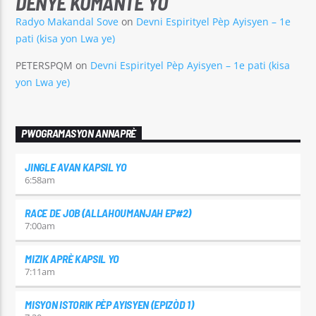
DÈNYE KÒMANTÈ YO
Radyo Makandal Sove
on
Devni Espirityel Pèp Ayisyen – 1e
pati (kisa yon Lwa ye)
PETERSPQM
on
Devni Espirityel Pèp Ayisyen – 1e pati (kisa
yon Lwa ye)
PWOGRAMASYON ANNAPRÈ
JINGLE AVAN KAPSIL YO
6:58
am
RACE DE JOB (ALLAHOUMANJAH EP#2)
7:00
am
MIZIK APRÈ KAPSIL YO
7:11
am
MISYON ISTORIK PÈP AYISYEN (EPIZÒD 1)