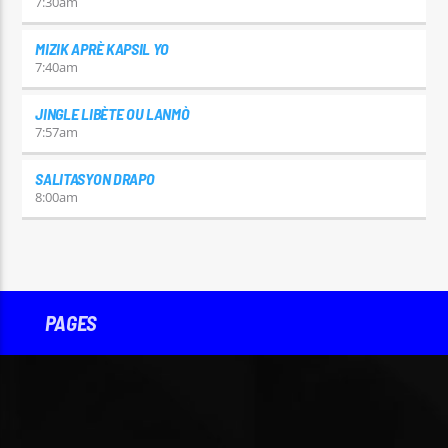
7:30
am
MIZIK APRÈ KAPSIL YO
7:40
am
JINGLE LIBÈTE OU LANMÒ
7:57
am
SALITASYON DRAPO
8:00
am
PAGES