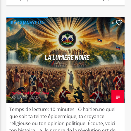
1E AK 2 JANVYE 1804
0
LA LUMIÈRE NOIRE
Radyo Makandal Sove
JANUARY 1, 2025
Temps de lecture: 10 minutes O haïtien.ne quel
que soit ta teinte épidermique, ta croyance
religieuse ou ton opinion politique. Écoute, voici
ton histoire. Si le propre de la révolution est de