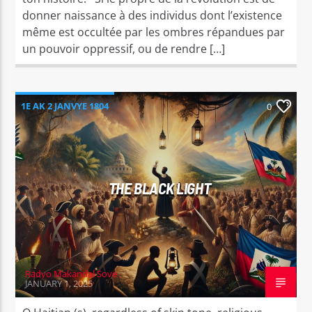
donner naissance à des individus dont l’existence
même est occultée par les ombres répandues par
un pouvoir oppressif, ou de rendre […]
1E AK 2 JANVYE 1804
0
THE BLACK LIGHT
Radyo Makandal Sove
JANUARY 1, 2025