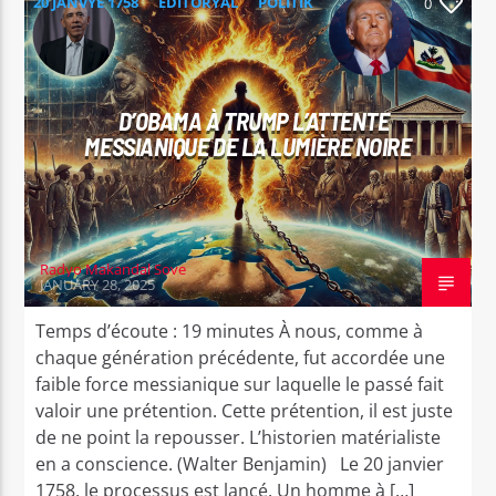
CURRENT TRACK
20 JANVYE 1758
EDITORYAL
POLITIK
0
LIBÈTE
REFLEKSYON
LAKOU ZAKA
D’OBAMA À TRUMP L’ATTENTE
MESSIANIQUE DE LA LUMIÈRE NOIRE
Radyo Makandal Sove
Radyo Makandal Sove
JANUARY 28, 2025
Temps d’écoute : 19 minutes À nous, comme à
chaque génération précédente, fut accordée une
faible force messianique sur laquelle le passé fait
valoir une prétention. Cette prétention, il est juste
de ne point la repousser. L’historien matérialiste
en a conscience. (Walter Benjamin) Le 20 janvier
1758, le processus est lancé. Un homme à […]