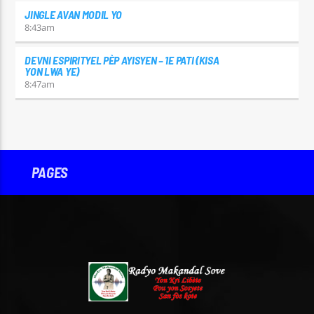
JINGLE AVAN MODIL YO
8:43
am
DEVNI ESPIRITYEL PÈP AYISYEN – 1E PATI (KISA
YON LWA YE)
8:47
am
PAGES