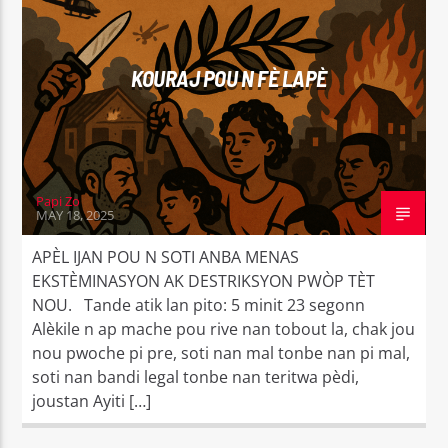
CURRENT TRACK
PAWÒL POU LEVE KONSYANS
RADYO MAKANDAL SOVE
KOURAJ POU N FÈ LAPÈ
Papi Zo
Radyo Makandal Sove
MAY 18, 2025
APÈL IJAN POU N SOTI ANBA MENAS
EKSTÈMINASYON AK DESTRIKSYON PWÒP TÈT
NOU. Tande atik lan pito: 5 minit 23 segonn
Alèkile n ap mache pou rive nan tobout la, chak jou
nou pwoche pi pre, soti nan mal tonbe nan pi mal,
soti nan bandi legal tonbe nan teritwa pèdi,
joustan Ayiti […]