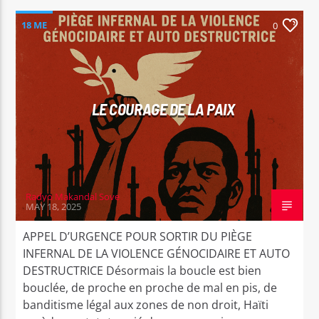
18 ME
0
LE COURAGE DE LA PAIX
Radyo Makandal Sove
MAY 18, 2025
APPEL D’URGENCE POUR SORTIR DU PIÈGE
INFERNAL DE LA VIOLENCE GÉNOCIDAIRE ET AUTO
DESTRUCTRICE Désormais la boucle est bien
bouclée, de proche en proche de mal en pis, de
banditisme légal aux zones de non droit, Haïti