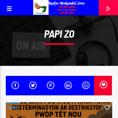
PAPI ZO
RADYO MAKANDAL SOVE
YON KRI LIBÈTE, POU YON SOSYETE, SAN FÒS KOTE!
0:00
18 ME
0