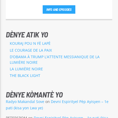
INFO AND EPISODES
DÈNYE ATIK YO
KOURAJ POU N FÈ LAPÈ
LE COURAGE DE LA PAIX
D’OBAMA À TRUMP L’ATTENTE MESSIANIQUE DE LA
LUMIÈRE NOIRE
LA LUMIÈRE NOIRE
THE BLACK LIGHT
DÈNYE KÒMANTÈ YO
Radyo Makandal Sove
on
Devni Espirityel Pèp Ayisyen – 1e
pati (kisa yon Lwa ye)
PETERSPQM
on
Devni Espirityel Pèp Ayisyen – 1e pati (kisa