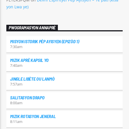
yon Lwa ye)
PWOGRAMASYON ANNAPRÈ
MISYON ISTORIK PÈP AYISYEN (EPIZÒD 1)
7:30
am
MIZIK APRÈ KAPSIL YO
7:40
am
JINGLE LIBÈTE OU LANMÒ
7:57
am
SALITASYON DRAPO
8:00
am
MIZIK ROTASYON JENERAL
8:11
am