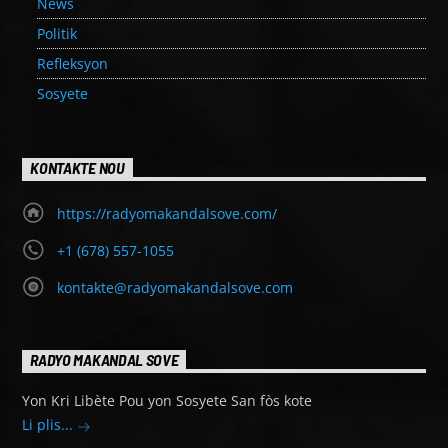
News
Politik
Refleksyon
Sosyete
KONTAKTE NOU
https://radyomakandalsove.com/
+1 (678) 557-1055
kontakte@radyomakandalsove.com
RADYO MAKANDAL SOVE
Yon Kri Libète Pou yon Sosyete San fòs kote
Li plis...