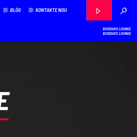
BLÒG
KONTAKTE NOU
BUDDHA'S LOUNGE
BUDDHA'S LOUNGE
Radyo Makandal Sove
E