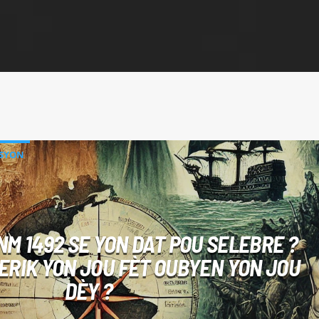
KSYON
NM 1492 SE YON DAT POU SELEBRE ?
RIK YON JOU FÈT OUBYEN YON JOU
DÈY ?