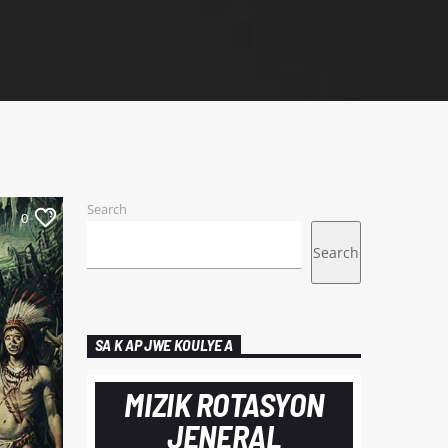
Search
0
Search
SA K AP JWE KOULYE A
MIZIK ROTASYON
JENERAL