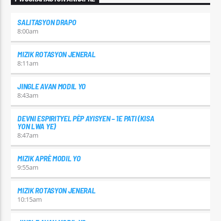
SALITASYON DRAPO
8:00
am
MIZIK ROTASYON JENERAL
8:11
am
JINGLE AVAN MODIL YO
8:43
am
DEVNI ESPIRITYEL PÈP AYISYEN – 1E PATI (KISA
YON LWA YE)
8:47
am
MIZIK APRÈ MODIL YO
9:55
am
MIZIK ROTASYON JENERAL
10:15
am