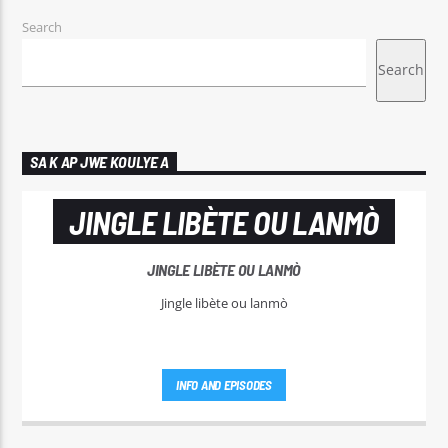
Search
Search
SA K AP JWE KOULYE A
JINGLE LIBÈTE OU LANMÒ
JINGLE LIBÈTE OU LANMÒ
Jingle libète ou lanmò
INFO AND EPISODES