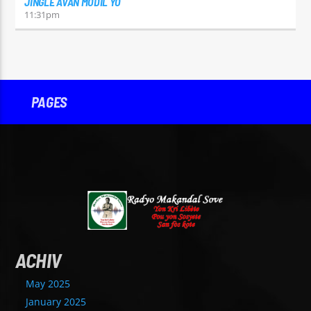
JINGLE AVAN MODIL YO
11:31
pm
PAGES
ACHIV
May 2025
January 2025