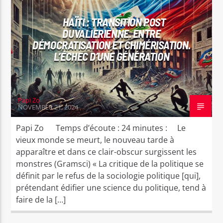
CURRENT TRACK
KOZE A MANDE CHÈZ
HAÏTI : TRANSITION POST
RADYO MAKANDAL SOVE
DUVALIERIENNE. ENTRE
DÉMOCRATISATION ET CHIMÉRISATION.
L’ÉCHEC D’UNE GÉNÉRATION
Papi Zo
Radyo Makandal Sove
NOVEMBER 21, 2024
Papi Zo Temps d’écoute : 24 minutes : Le
vieux monde se meurt, le nouveau tarde à
apparaître et dans ce clair-obscur surgissent les
monstres (Gramsci) « La critique de la politique se
définit par le refus de la sociologie politique [qui],
prétendant édifier une science du politique, tend à
faire de la […]