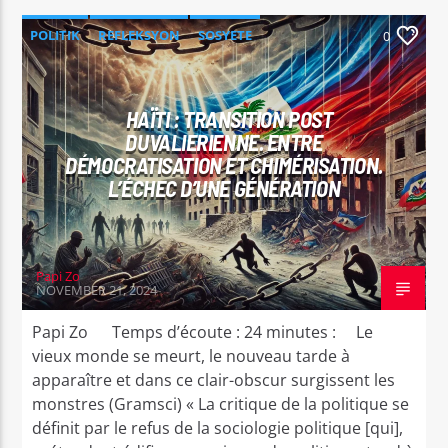
POLITIK
REFLEKSYON
SOSYETE
0
HAÏTI : TRANSITION POST
DUVALIERIENNE. ENTRE
DÉMOCRATISATION ET CHIMÉRISATION.
L’ÉCHEC D’UNE GÉNÉRATION
Papi Zo
NOVEMBER 21, 2024
Papi Zo Temps d’écoute : 24 minutes : Le
vieux monde se meurt, le nouveau tarde à
apparaître et dans ce clair-obscur surgissent les
monstres (Gramsci) « La critique de la politique se
définit par le refus de la sociologie politique [qui],