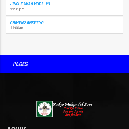
JINGLE AVAN MODIL YO
11:31
pm
CHIMEN ZANSÈT YO
11:00
am
PAGES