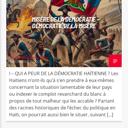
CURRENT TRACK
KOZE A MANDE CHÈZ
EDITORYAL
POLITIK
REFLEKSYON
RADYO MAKANDAL SOVE
MISÈRE DE LA DÉMOCRATIE –
DÉMOCRATIE DE LA MISÈRE
Radyo Makandal Sove
Radyo Makandal Sove
DECEMBER 6, 2024
I – QUI A PEUR DE LA DÉMOCRATIE HAÏTIENNE ? Les
Haïtiens n’ont-ils qu’à s’en prendre à eux-mêmes
concernant la situation lamentable de leur pays
ou indexer le complot revanchard du blanc à
propos de tout malheur qui les accable ? Partant
des racines historiques de l’échec du politique en
Haïti, on pourrait aussi bien le situer, suivant […]