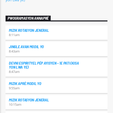
PWOGRAMASYON ANNAPRÈ
MIZIK ROTASYON JENERAL
8:11
am
JINGLE AVAN MODIL YO
8:43
am
DEVNI ESPIRITYEL PÈP AYISYEN – 1E PATI (KISA
YON LWA YE)
8:47
am
MIZIK APRÈ MODIL YO
9:55
am
MIZIK ROTASYON JENERAL
10:15
am