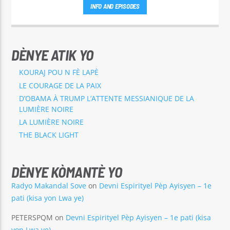
INFO AND EPISODES
DÈNYE ATIK YO
KOURAJ POU N FÈ LAPÈ
LE COURAGE DE LA PAIX
D’OBAMA À TRUMP L’ATTENTE MESSIANIQUE DE LA
LUMIÈRE NOIRE
LA LUMIÈRE NOIRE
THE BLACK LIGHT
DÈNYE KÒMANTÈ YO
Radyo Makandal Sove
on
Devni Espirityel Pèp Ayisyen – 1e
pati (kisa yon Lwa ye)
PETERSPQM
on
Devni Espirityel Pèp Ayisyen – 1e pati (kisa
yon Lwa ye)