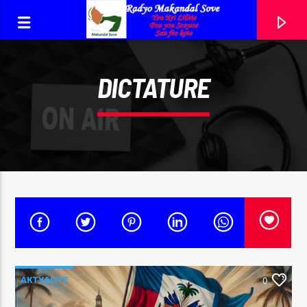
DICTATURE
RADYO MAKANDAL SOVE
YON KRI LIBÈTE, POU YON SOSYETE, SAN FÒS KOTE!
0:00
AKTYALITE
0
DEKOLONIZASYON/LIBERASYON MANTAL