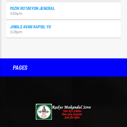
MIZIK ROTASYON JENERAL
3:00
pm
JINGLE AVAN KAPSIL YO
3:28
pm
PAGES