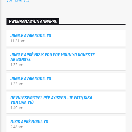
PWOGRAMASYON ANNAPRÈ
JINGLE AVAN MODIL YO
11:31
pm
JINGLE APRÈ MIZIK POU EDE MOUN YO KONEKTE
AK BONDYE
1:32
pm
JINGLE AVAN MODIL YO
1:33
pm
DEVNI ESPIRITYEL PÈP AYISYEN – 1E PATI (KISA
YON LWA YE)
1:40
pm
MIZIK APRÈ MODIL YO
2:48
pm