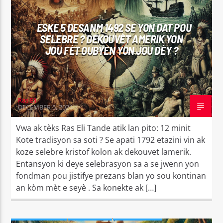
CURRENT TRACK
BAN M' ON TI LIMYE
ESKE 5 DESANM 1492 SE YON DAT POU
MANNO CHARLEMAGNE
SELEBRE ? DEKOUVÈT AMERIK YON
JOU FÈT OUBYEN YON JOU DÈY ?
Ras Eli
Radyo Makandal Sove
DECEMBER 5, 2024
Vwa ak tèks Ras Eli Tande atik lan pito: 12 minit
Kote tradisyon sa soti ? Se apati 1792 etazini vin ak
koze selebre kristof kolon ak dekouvet lamerik.
Entansyon ki deye selebrasyon sa a se jwenn yon
fondman pou jistifye prezans blan yo sou kontinan
an kòm mèt e seyè . Sa konekte ak […]