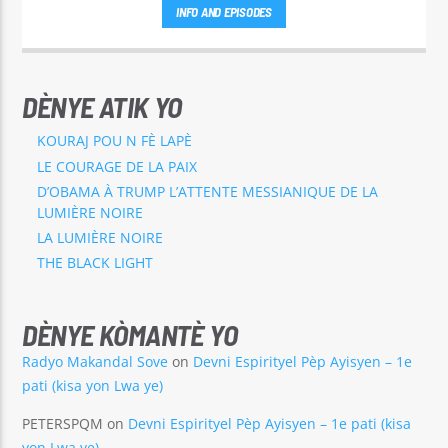
INFO AND EPISODES
DÈNYE ATIK YO
KOURAJ POU N FÈ LAPÈ
LE COURAGE DE LA PAIX
D’OBAMA À TRUMP L’ATTENTE MESSIANIQUE DE LA
LUMIÈRE NOIRE
LA LUMIÈRE NOIRE
THE BLACK LIGHT
DÈNYE KÒMANTÈ YO
Radyo Makandal Sove
on
Devni Espirityel Pèp Ayisyen – 1e
pati (kisa yon Lwa ye)
PETERSPQM
on
Devni Espirityel Pèp Ayisyen – 1e pati (kisa
yon Lwa ye)