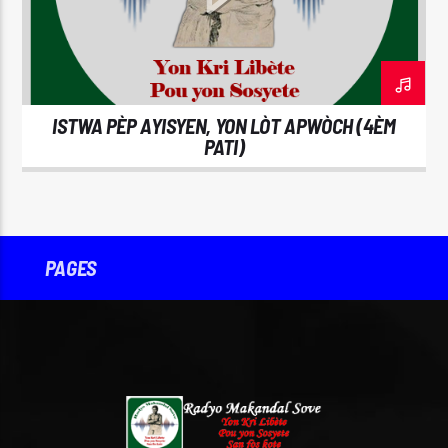
CURRENT TRACK
OPEN WINDOW
MUSIC FROM THE WORLD OF OSHO
ISTWA PÈP AYISYEN, YON LÒT APWÒCH (4ÈM
PATI)
Radyo Makandal Sove
PAGES