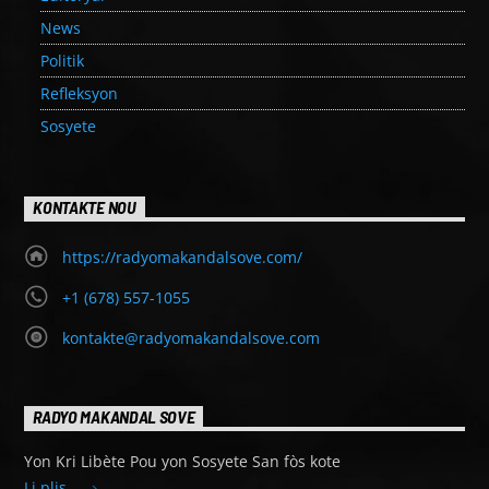
News
Politik
Refleksyon
Sosyete
KONTAKTE NOU
https://radyomakandalsove.com/
+1 (678) 557-1055
kontakte@radyomakandalsove.com
RADYO MAKANDAL SOVE
Yon Kri Libète Pou yon Sosyete San fòs kote
Li plis...