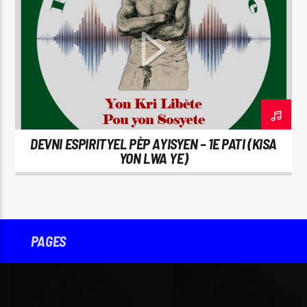
CURRENT TRACK
ALLAH
DEVNI ESPIRITYEL PÈP AYISYEN – 1E PATI (KISA
Radyo Makandal Sove
YON LWA YE)
PAGES